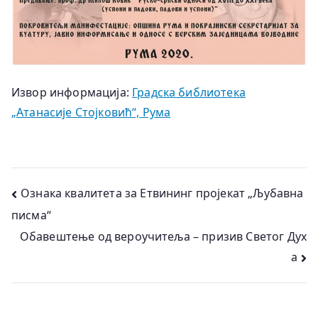
Извор информација:
Градска библиотека
„Атанасије Стојковић“, Рума
Кретање
Ознака квалитета за Етвининг пројекат „Љубавна
писма“
чланка
Обавештење од вероучитеља – призив Светог Дух
а