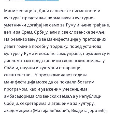
Манифестација „Дани словенске писмености и
културе“ представља веома важан културно-
уметнички догађај не само за Руму и њене грађане,
већ и за Срем, Србију, али и све словенске земље.
На реализовању ове манифестације у претходних
девет година посебну подршку, поред установа
културе у Руми и локалне самоуправе, пружили су и
дипломатски представници словенских земаља у
Србији, научни и културни ствараоци,
свештенство… У протеклих девет година
манифестација може да се похвали богатим
програмом, као и уваженим учесницима:
амбасадорима словенских земаља у Републици
Србији, секретарима и аташеима за културу,
академицима (Матија Бећковић, Владета Јеротић),