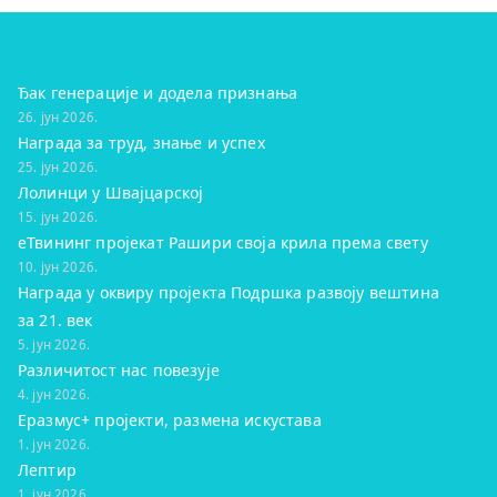
Ђак генерације и додела признања
26. јун 2026.
Награда за труд, знање и успех
25. јун 2026.
Лолинци у Швајцарској
15. јун 2026.
eТвининг пројекат Рашири своја крила према свету
10. јун 2026.
Награда у оквиру пројекта Подршка развоју вештина
за 21. век
5. јун 2026.
Различитост нас повезује
4. јун 2026.
Еразмус+ пројекти, размена искустава
1. јун 2026.
Лептир
1. јун 2026.