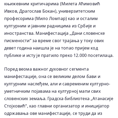
књижевним критичарима (Милета Аћимовић
Ивков, Драгослав Бокан), универзитетским
професорима (Мило Ломпар) као и осталим
културним и јавним радницима из Србије и
иностранства. Манифестација „Дани словенске
писмености“ за време свог трајања у току ових
девет година наишла је на топао пријем код
публике и исту је пратило преко 12.000 посетилаца.
Поред веома важног духовног сегмента
манифестације, она се великим делом бави и
културним наслеђем, али и савременим културно-
уметничким појавама на културној мапи свих
словенских земаља. Градска библиотека „Атанасије
Стојковић“, као главни организатор и иницијатор
одржавања ове манифестације, се труди да из