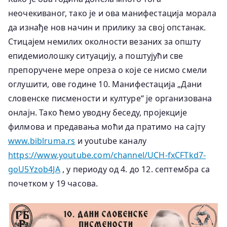
неочекиваног, тако је и ова манифестација морала
да изнађе нов начин и прилику за свој опстанак.
Стицајем немилих околности везаних за општу
епидемиолошку ситуацију, а поштујући све
препоручене мере опреза о које се нисмо смели
оглушити, ове године 10. Манифестација „Дани
словенске писмености и културе“ је организована
онлајн. Тако ћемо уводну беседу, пројекције
филмова и предавања моћи да пратимо на сајту
www.biblruma.rs
и youtube каналу
https://www.youtube.com/channel/UCH-fxCFTkd7-
goU5Yzob4JA
, у периоду од 4. до 12. септембра са
почетком у 19 часова.