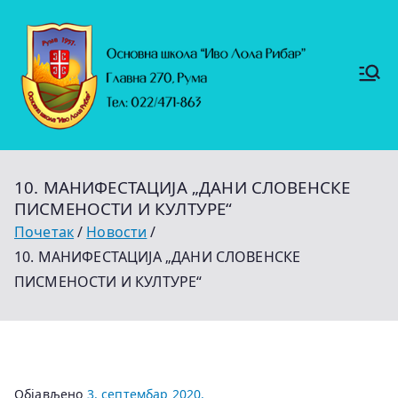
Скочи
на
садржај
Основ
https://
на
ruma.r
s/vesti/
школ
ulagan
а
ja-u-
"Иво
obrazo
Лола
vanje-
Рибар
u-
"
rumi-
10. МАНИФЕСТАЦИЈА „ДАНИ СЛОВЕНСКЕ
se-
nastavl
ПИСМЕНОСТИ И КУЛТУРЕ“
jaju-
uredj
Почетак
Новости
10. МАНИФЕСТАЦИЈА „ДАНИ СЛОВЕНСКЕ
ПИСМЕНОСТИ И КУЛТУРЕ“
Објављено
3. септембар 2020.