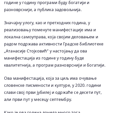
године у годину програми буду богатији и
разноврснији, а публика задовољнија.
Значајну улогу, као и претходних година, у
реализовању поменуте манифестације има и
локална самоуправа, која својим деловањем и
радом подржава активности Градске библиотеке
„Атанасије Стојковић“ у настојању да ова
манифестација из године у годину буде
квалитетнија, а програм разноврснији и богатији.
Ова манифестација, која за циљ има очување
словенске писмености и културе, у 2020. години
слави свој први јубилеј и одржаће се десети пут,
али први пут у месецу септембру.
Како је ова година донела много тога