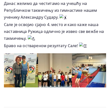
Данас желимо да честитамо на учешћу на
Републичком такмичењу из гимнастике нашем
ученику Александру Судару.
Сале је освојио сјајно 4. место и како каже наша
наставница Ружица одлично је извео све вежбе на
такмичењу.
Браво на оствареном резултату Сале!