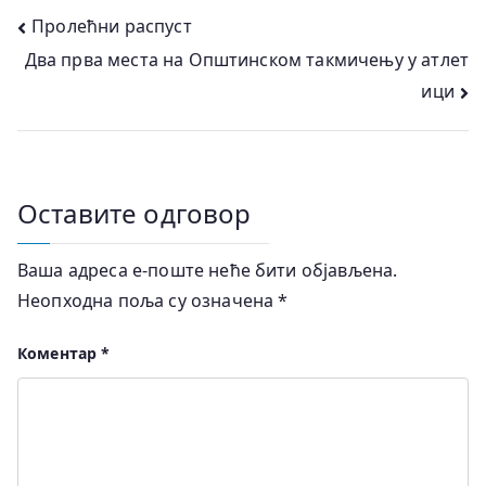
Кретање
Пролећни распуст
Два прва места на Општинском такмичењу у атлет
чланка
ици
Оставите одговор
Ваша адреса е-поште неће бити објављена.
Неопходна поља су означена
*
Коментар
*