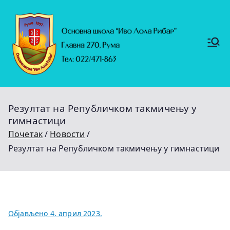
Скочи
на
садржај
Основ
https://
на
ruma.r
s/vesti/
школ
ulagan
а
ja-u-
"Иво
obrazo
Лола
vanje-
Рибар
u-
"
rumi-
Резултат на Републичком такмичењу у
se-
nastavl
гимнастици
jaju-
uredj
Почетак
Новости
Резултат на Републичком такмичењу у гимнастици
Објављено
4. април 2023.