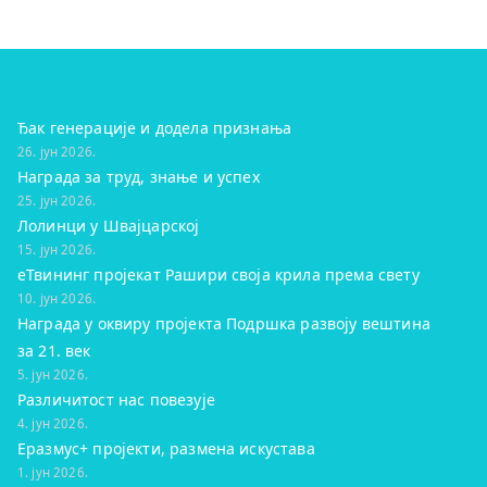
Ђак генерације и додела признања
26. јун 2026.
Награда за труд, знање и успех
25. јун 2026.
Лолинци у Швајцарској
15. јун 2026.
eТвининг пројекат Рашири своја крила према свету
10. јун 2026.
Награда у оквиру пројекта Подршка развоју вештина
за 21. век
5. јун 2026.
Различитост нас повезује
4. јун 2026.
Еразмус+ пројекти, размена искустава
1. јун 2026.