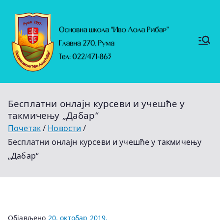
Скочи
на
садржај
Основ
https://
на
ruma.r
s/vesti/
школ
ulagan
а
ja-u-
"Иво
obrazo
Лола
vanje-
Рибар
u-
"
rumi-
Бесплатни онлајн курсеви и учешће у
se-
nastavl
такмичењу „Дабар“
jaju-
uredj
Почетак
Новости
Бесплатни онлајн курсеви и учешће у такмичењу
„Дабар“
Објављено
20. октобар 2019.