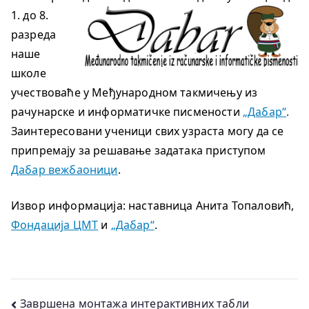
1. до 8.
разреда
наше
школе
учествоваће у Међународном такмичењу из
рачунарске и информатичке писмености
„Дабар“
.
Заинтересовани ученици свих узраста могу да се
припремају за решавање задатака приступом
Дабар вежбаоници
.
Извор информација: наставница Анита Топаловић,
Фондација ЦМТ
и
„Дабар“
.
Кретање
Завршена монтажа интерактивних табли