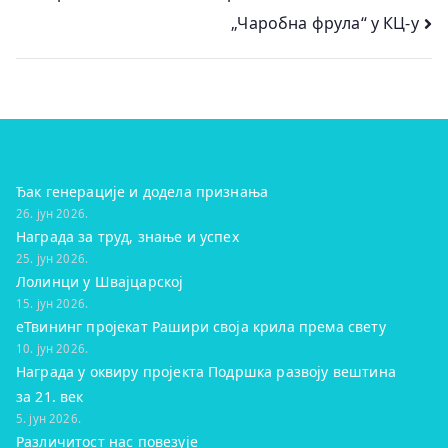
„Чаробна фрула“ у КЦ-у
чланка
Ђак генерације и додела признања
26. јун 2026.
Награда за труд, знање и успех
25. јун 2026.
Лолинци у Швајцарској
15. јун 2026.
eТвининг пројекат Рашири своја крила према свету
10. јун 2026.
Награда у оквиру пројекта Подршка развоју вештина
за 21. век
5. јун 2026.
Различитост нас повезује