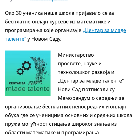
Око 30 ученика наше школе пријавило се за
бесплатне онлајн курсеве из математике и
програмирања које организује
„Центар за младе
таленте“
у Новом Саду.
Министарство
просвете, науке и
технолошког развоја и
„Центар за младе таленте”
Нови Сад потписали су
Меморандум о сарадњи за
организовање бесплатних непосредних и онлајн
обука где се ученицима основних и средњих школа
пружа могућност стицања широког знања из
области математике и програмирања.